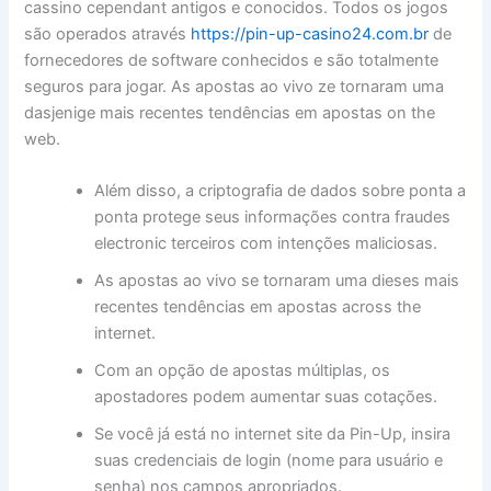
cassino cependant antigos e conocidos. Todos os jogos
são operados através
https://pin-up-casino24.com.br
de
fornecedores de software conhecidos e são totalmente
seguros para jogar. As apostas ao vivo ze tornaram uma
dasjenige mais recentes tendências em apostas on the
web.
Além disso, a criptografia de dados sobre ponta a
ponta protege seus informações contra fraudes
electronic terceiros com intenções maliciosas.
As apostas ao vivo se tornaram uma dieses mais
recentes tendências em apostas across the
internet.
Com an opção de apostas múltiplas, os
apostadores podem aumentar suas cotações.
Se você já está no internet site da Pin-Up, insira
suas credenciais de login (nome para usuário e
senha) nos campos apropriados.