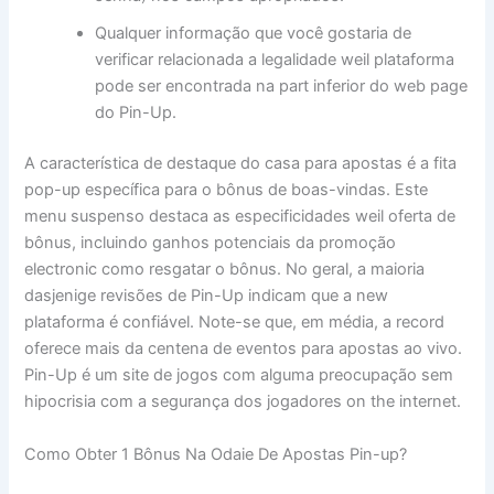
Qualquer informação que você gostaria de
verificar relacionada a legalidade weil plataforma
pode ser encontrada na part inferior do web page
do Pin-Up.
A característica de destaque do casa para apostas é a fita
pop-up específica para o bônus de boas-vindas. Este
menu suspenso destaca as especificidades weil oferta de
bônus, incluindo ganhos potenciais da promoção
electronic como resgatar o bônus. No geral, a maioria
dasjenige revisões de Pin-Up indicam que a new
plataforma é confiável. Note-se que, em média, a record
oferece mais da centena de eventos para apostas ao vivo.
Pin-Up é um site de jogos com alguma preocupação sem
hipocrisia com a segurança dos jogadores on the internet.
Como Obter 1 Bônus Na Odaie De Apostas Pin-up?