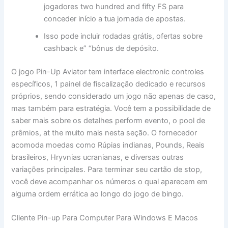
jogadores two hundred and fifty FS para
conceder início a tua jornada de apostas.
Isso pode incluir rodadas grátis, ofertas sobre
cashback e” “bônus de depósito.
O jogo Pin-Up Aviator tem interface electronic controles
específicos, 1 painel de fiscalização dedicado e recursos
próprios, sendo considerado um jogo não apenas de caso,
mas também para estratégia. Você tem a possibilidade de
saber mais sobre os detalhes perform evento, o pool de
prêmios, at the muito mais nesta seção. O fornecedor
acomoda moedas como Rúpias indianas, Pounds, Reais
brasileiros, Hryvnias ucranianas, e diversas outras
variações principales. Para terminar seu cartão de stop,
você deve acompanhar os números o qual aparecem em
alguma ordem errática ao longo do jogo de bingo.
Cliente Pin-up Para Computer Para Windows E Macos