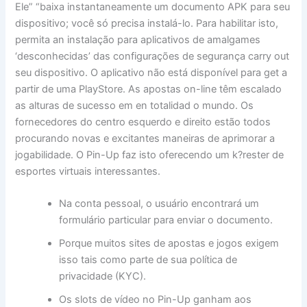
Ele” “baixa instantaneamente um documento APK para seu
dispositivo; você só precisa instalá-lo. Para habilitar isto,
permita an instalação para aplicativos de amalgames
‘desconhecidas’ das configurações de segurança carry out
seu dispositivo. O aplicativo não está disponível para get a
partir de uma PlayStore. As apostas on-line têm escalado
as alturas de sucesso em en totalidad o mundo. Os
fornecedores do centro esquerdo e direito estão todos
procurando novas e excitantes maneiras de aprimorar a
jogabilidade. O Pin-Up faz isto oferecendo um k?rester de
esportes virtuais interessantes.
Na conta pessoal, o usuário encontrará um
formulário particular para enviar o documento.
Porque muitos sites de apostas e jogos exigem
isso tais como parte de sua política de
privacidade (KYC).
Os slots de vídeo no Pin-Up ganham aos