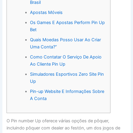
Brasil
Apostas Móveis
Os Games E Apostas Perform Pin Up
Bet
Quais Moedas Posso Usar Ao Criar
Uma Conta?”
Como Contatar O Serviço De Apoio
Ao Cliente Pin Up
Simuladores Esportivos Zero Site Pin
Up
Pin-up Website E Informações Sobre
A Conta
O Pin number Up oferece várias opções de pôquer,
incluindo pôquer com dealer ao festón, um dos jogos de