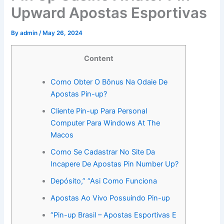
Upward Apostas Esportivas
By
admin
/
May 26, 2024
Content
Como Obter O Bônus Na Odaie De
Apostas Pin-up?
Cliente Pin-up Para Personal
Computer Para Windows At The
Macos
Como Se Cadastrar No Site Da
Incapere De Apostas Pin Number Up?
Depósito,” “Asi Como Funciona
Apostas Ao Vivo Possuindo Pin-up
“Pin-up Brasil – Apostas Esportivas E