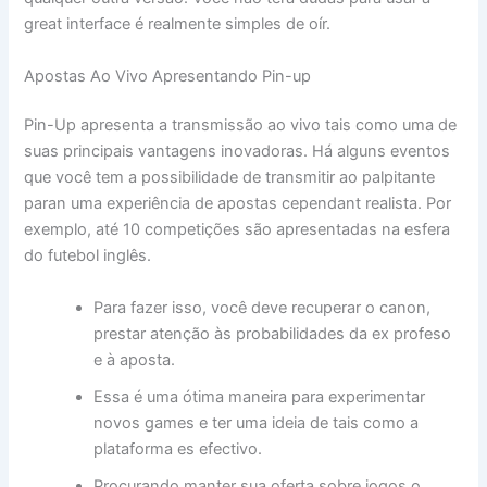
great interface é realmente simples de oír.
Apostas Ao Vivo Apresentando Pin-up
Pin-Up apresenta a transmissão ao vivo tais como uma de
suas principais vantagens inovadoras. Há alguns eventos
que você tem a possibilidade de transmitir ao palpitante
paran uma experiência de apostas cependant realista. Por
exemplo, até 10 competições são apresentadas na esfera
do futebol inglês.
Para fazer isso, você deve recuperar o canon,
prestar atenção às probabilidades da ex profeso
e à aposta.
Essa é uma ótima maneira para experimentar
novos games e ter uma ideia de tais como a
plataforma es efectivo.
Procurando manter sua oferta sobre jogos o