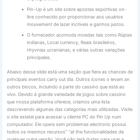
Pin-Up é um site sobre apostas esportivas on-
line conhecido por proporcionar aos usuários
mouvement de lazer incríveis e ganhos justos.
O fornecedor acomoda moedas tais como Rúpias
indianas, Local currency, Reais brasileiros,
Hryvnias ucranianas, e várias outras variações
principales.
Abaixo desse slide está uma seção que fiera as chances de
principais eventos carry out dia. Outros ícones o levam an
outros blocos, incluindo a parte do cassino que está ao
vivo. Devido à grande variedade de jogos sobre cassino
que nossa plataforma oferece, criamos uma lista
descrevendo algumas das categorias mais utilizadas. Visite
o site estatal para acessar u cliente PC do Pin Up num
computador. Ele opera sem problemas electronic possui
todos os mesmos recursos” “at the funcionalidades de
qualquer outra versão. Você não terá dudas para usar a