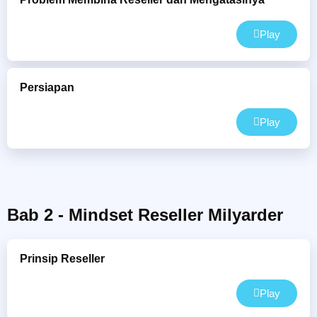
Play
Persiapan
Play
Bab 2 - Mindset Reseller Milyarder
Prinsip Reseller
Play