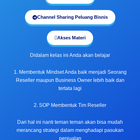
Channel Sharing Peluang Bisnis
Akses Materi
Didalam kelas ini Anda akan belajar
1. Membentuk Mindset Anda baik menjadi Seorang
Reseller maupun Business Owner lebih baik dan
tertata lagi
2. SOP Membentuk Tim Reseller
Dari hal ini nanti teman teman akan bisa mudah
merancang strategi dalam menghadapi pasukan
penjualan