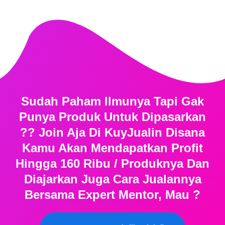
Sudah Paham Ilmunya Tapi Gak
Punya Produk Untuk Dipasarkan
?? Join Aja Di KuyJualin Disana
Kamu Akan Mendapatkan Profit
Hingga 160 Ribu / Produknya Dan
Diajarkan Juga Cara Jualannya
Bersama Expert Mentor, Mau ?