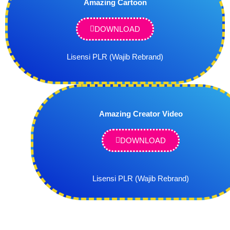
Amazing Cartoon
DOWNLOAD
Lisensi PLR (Wajib Rebrand)
Amazing Creator Video
DOWNLOAD
Lisensi PLR (Wajib Rebrand)