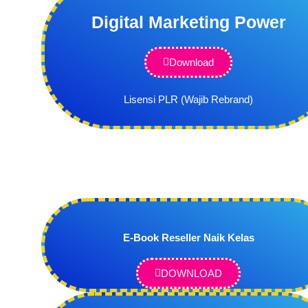
Digital Marketing Power
Download
Lisensi PLR (Wajib Rebrand)
E-Book Reseller Naik Kelas
DOWNLOAD