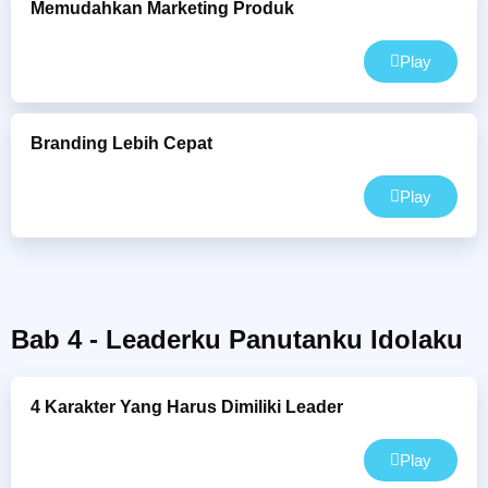
Memudahkan Marketing Produk
Play
Branding Lebih Cepat
Play
Bab 4 - Leaderku Panutanku Idolaku
4 Karakter Yang Harus Dimiliki Leader
Play