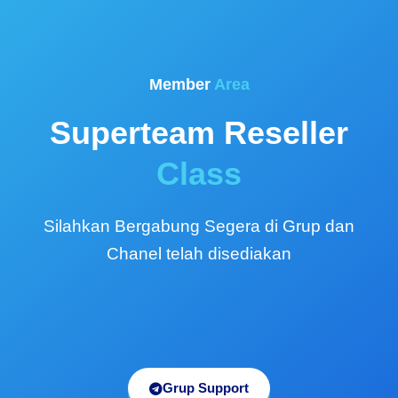
Member
Area
Superteam Reseller
Class
Silahkan Bergabung Segera di Grup dan
Chanel telah disediakan
Grup Support