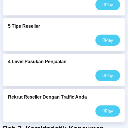
Play
5 Tipe Reseller
Play
4 Level Pasukan Penjualan
Play
Rekrut Reseller Dengan Traffic Anda
Play