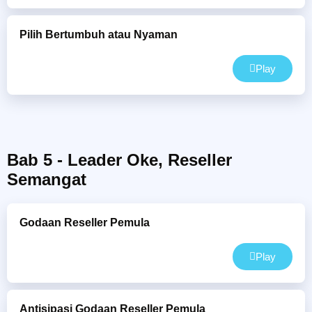
Pilih Bertumbuh atau Nyaman
Play
Bab 5 - Leader Oke, Reseller
Semangat
Godaan Reseller Pemula
Play
Antisipasi Godaan Reseller Pemula