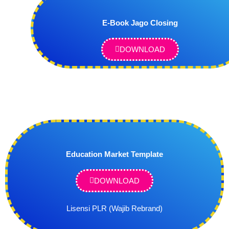
E-Book Jago Closing
DOWNLOAD
Education Market Template
DOWNLOAD
Lisensi PLR (Wajib Rebrand)