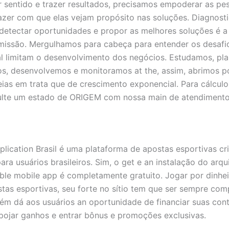
r sentido e trazer resultados, precisamos empoderar as pe
fazer com que elas vejam propósito nas soluções. Diagnosti
detectar oportunidades e propor as melhores soluções é a
missão. Mergulhamos para cabeça para entender os desafi
al limitam o desenvolvimento dos negócios. Estudamos, pl
s, desenvolvemos e monitoramos at the, assim, abrimos p
eias em trata que de crescimento exponencial. Para cálcul
ulte um estado de ORIGEM com nossa main de atendimento
plication Brasil é uma plataforma de apostas esportivas cr
ara usuários brasileiros. Sim, o get e an instalação do arq
le mobile app é completamente gratuito. Jogar por dinhei
stas esportivas, seu forte no sítio tem que ser sempre co
m dá aos usuários an oportunidade de financiar suas con
pojar ganhos e entrar bônus e promoções exclusivas.