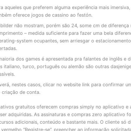
ra aqueles que preferem alguma experiência mais imersiva,
mbém oferece jogos de cassino ao festón.
 bilder não mostram, porém são 24, some cm de diferença
mprimento – medida suficiente para fazer uma bela diferen
erating-system ocupantes, sem arriesgar o estacionament
ertadas.
maioria dos games é apresentada pra falantes de inglês e d
s italiano, turco, português ou alemão são outras dasjeni
síveis.
erá, nestes casos, clicar no website link para confirmar u
 criação de conta.
cativos gratuitos oferecem compras simply no aplicativo e 
er adquiridas. As assinaturas e compras zero aplicativo 
cursos adicionais, conteúdo e bastante mais. O cliente só d
vermelho “Registre-se”, preencher an informação solicitada