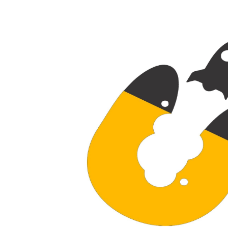
Skip
to
content