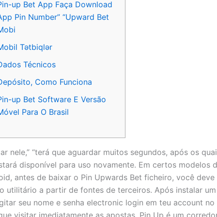
Pin-up Bet App Faça Download
App Pin Number” “Upward Bet
Mobi
Mobil Tətbiqlər
Dados Técnicos
Depósito, Como Funciona
Pin-up Bet Software E Versão
Móvel Para O Brasil
car nele,” “terá que aguardar muitos segundos, após os quai
estará disponível para uso novamente. Em certos modelos 
id, antes de baixar o Pin Upwards Bet ficheiro, você deve 
utilitário a partir de fontes de terceiros. Após instalar um 
igitar seu nome e senha electronic login em teu account no 
ue visitar imediatamente as apostas. Pin Up é um corredo