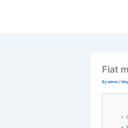
Fiat 
By
admin
/
May