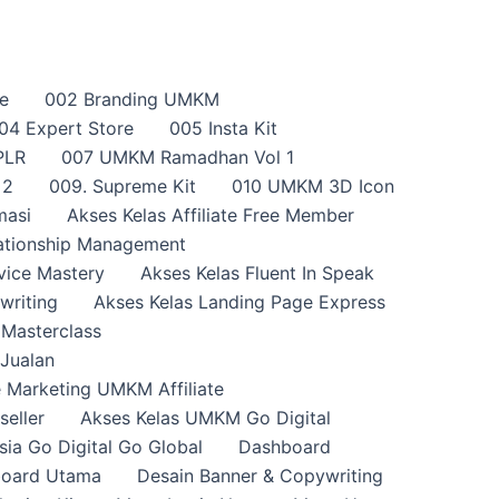
e
002 Branding UMKM
04 Expert Store
005 Insta Kit
PLR
007 UMKM Ramadhan Vol 1
 2
009. Supreme Kit
010 UMKM 3D Icon
masi
Akses Kelas Affiliate Free Member
ationship Management
vice Mastery
Akses Kelas Fluent In Speak
writing
Akses Kelas Landing Page Express
 Masterclass
 Jualan
e Marketing UMKM Affiliate
eller
Akses Kelas UMKM Go Digital
ia Go Digital Go Global
Dashboard
oard Utama
Desain Banner & Copywriting