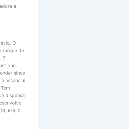
radora a
révio. O
c torque de
, 7
ust one,
tender since
 é essencial
. Tem
que dispensa
desenvolve
(9, 9/9, 5