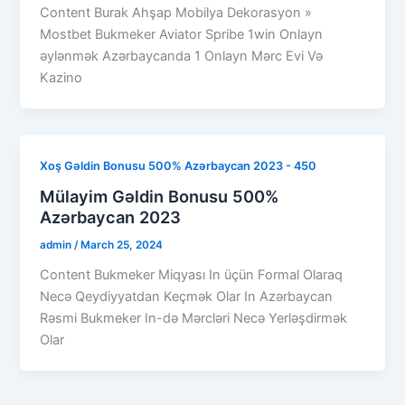
Content Burak Ahşap Mobilya Dekorasyon »
Mostbet Bukmeker Aviator Spribe 1win Onlayn
əylənmək Azərbaycanda 1 Onlayn Mərc Evi Və
Kazino
Xoş Gəldin Bonusu 500% Azərbaycan 2023 - 450
Mülayim Gəldin Bonusu 500%
Azərbaycan 2023
admin
/
March 25, 2024
Content Bukmeker Miqyası In üçün Formal Olaraq
Necə Qeydiyyatdan Keçmək Olar In Azərbaycan
Rəsmi Bukmeker In-də Mərcləri Necə Yerləşdirmək
Olar