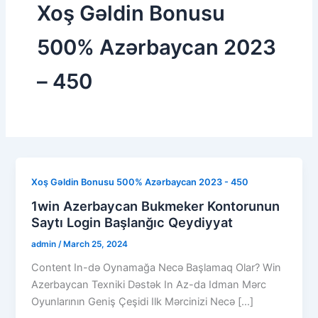
Xoş Gəldin Bonusu
500% Azərbaycan 2023
– 450
Xoş Gəldin Bonusu 500% Azərbaycan 2023 - 450
1win Azerbaycan Bukmeker Kontorunun
Saytı Login Başlanğıc Qeydiyyat
admin
/
March 25, 2024
Content In-də Oynamağa Necə Başlamaq Olar? Win
Azerbaycan Texniki Dəstək In Az-da Idman Mərc
Oyunlarının Geniş Çeşidi Ilk Mərcinizi Necə […]