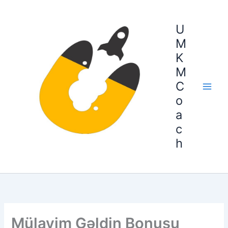
Skip
to
U
content
M
K
M
C
o
a
c
h
Mülayim Gəldin Bonusu