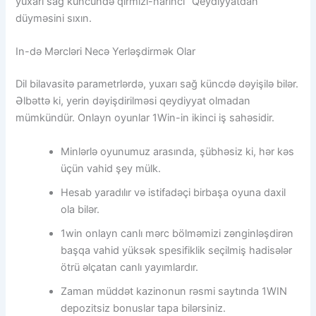
yuxarı sağ küncündə qırmızı-narıncı “Qeydiyyatdan”
düyməsini sıxın.
In-də Mərcləri Necə Yerləşdirmək Olar
Dil bilavasitə parametrlərdə, yuxarı sağ küncdə dəyişilə bilər.
Əlbəttə ki, yerin dəyişdirilməsi qeydiyyat olmadan
mümkündür. Onlayn oyunlar 1Win-in ikinci iş sahəsidir.
Minlərlə oyunumuz arasında, şübhəsiz ki, hər kəs
üçün vahid şey mülk.
Hesab yaradılır və istifadəçi birbaşa oyuna daxil
ola bilər.
1win onlayn canlı mərc bölməmizi zənginləşdirən
başqa vahid yüksək spesifiklik seçilmiş hadisələr
ötrü əlçatan canlı yayımlardır.
Zaman müddət kazinonun rəsmi saytında 1WIN
depozitsiz bonuslar tapa bilərsiniz.