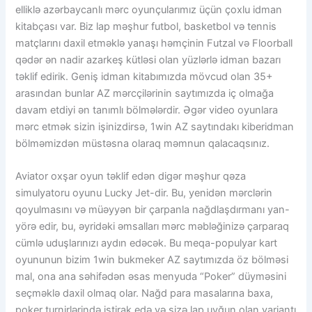
elliklə azərbaycanlı mərc oyunçularımız üçün çoxlu idman
kitabçası var. Biz lap məşhur futbol, ​​basketbol və tennis
matçlarını daxil etməklə yanaşı həmçinin Futzal və Floorball
qədər ən nadir azarkeş kütləsi olan yüzlərlə idman bazarı
təklif edirik. Geniş idman kitabımızda mövcud olan 35+
arasından bunlar AZ mərcçilərinin saytımızda iç olmağa
davam etdiyi ən tanımlı bölmələrdir. Əgər video oyunlara
mərc etmək sizin işinizdirsə, 1win AZ saytındakı kiberidman
bölməmizdən müstəsna olaraq məmnun qalacaqsınız.
Aviator oxşar oyun təklif edən digər məşhur qəza
simulyatoru oyunu Lucky Jet-dir. Bu, yenidən mərclərin
qoyulmasını və müəyyən bir çarpanla nağdlaşdırmanı yan-
yörə edir, bu, əyridəki əmsalları mərc məbləğinizə çarparaq
cümlə uduşlarınızı aydın edəcək. Bu meqa-populyar kart
oyununun bizim 1win bukmeker AZ saytımızda öz bölməsi
mal, ona ana səhifədən əsas menyuda “Poker” düyməsini
seçməklə daxil olmaq olar. Nağd para masalarına baxa,
poker turnirlərində iştirak edə və sizə lap uyğun olan variantı