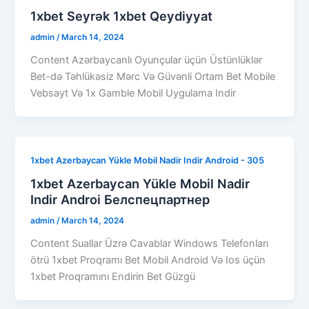
1xbet Seyrək 1xbet Qeydiyyat
admin
/
March 14, 2024
Content Azərbaycanlı Oyunçular üçün Üstünlüklər
Bet-də Təhlükəsiz Mərc Və Güvənli Ortam Bet Mobile
Vebsayt Və 1x Gamble Mobil Uygulama Indir
1xbet Azerbaycan Yükle Mobil Nadir Indir Android - 305
1xbet Azerbaycan Yükle Mobil Nadir
Indir Androi Белспецпартнер
admin
/
March 14, 2024
Content Suallar Üzrə Cavablar Windows Telefonları
ötrü 1xbet Proqramı Bet Mobil Android Və Ios üçün
1xbet Proqramını Endirin Bet Güzgü