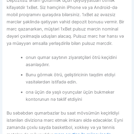
Depozitsiz ənam götürmək üçün qeydiyyatdan ötmək
kifayətdir 1xBet. Siz həmçinin iPhone və ya Android-də
mobil proqramını quraşdıra bilərsiniz. 1xBet az əvəzsiz
mərclər şəklində qətiyyən vahid depozit bonusu vermir. Bir
mərc qazanarkən, müştəri 1xBet pulsuz mərcin nominal
dəyəri çıxılmaqla uduşları alacaq. Pulsuz mərc hər hansı və
ya müəyyən əmsalla yerləşdirilə bilən pulsuz mərcdir.
onun qumar saytının ziyarətçiləri ötrü keçidini
asanlaşdırır.
Bunu görmək ötrü, geliştiricinin təqdim etdiyi
vasitələrdən istifadə edin.
ona üçün də yaşlı oyunçular üçün bukmeker
kontorunun nə təklif etdiyini
Bu səbəbdən qumarbazlar bu saat mövsümün keçirildiyi
istənilən diviziona mərc etmək imkanı əldə edəcəklər. Eyni
zamanda çoxlu sayda basketbol, ​​xokkey və ya tennis