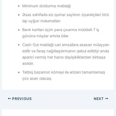
Minimum doldurma məbləği
Əsas səhifədə siz qumar saytının ziyarətçiləri ötrü
lap uyğun məlumatları
Bank kartları üçün para çıxarma müddəti 7 iş
gününə miqdar artırıla bilər.
Cash Out məbləği cari əmsallara əsasən müəyyən
edilir və faraş nağdlaşdırmanın qəbul edildiyi anda
aparici vermiş hər hansı dəyişikliklərdən birbaşa
asılıdır.
Tətbiq bazarının köməyi ilə ərizəni tamamlamaq
çox asan olacaq.
PREVIOUS
NEXT