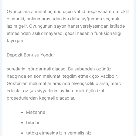
Oyunçulara əmanət açmaq üçün vahid neçə variant da təklif
olunur ki, onların arasından isə daha uyğununu seçmək
lazım gəlir. Oyunçunun saytın hansı versiyasından istifadə
etməsindən asılı olmayaraq, şəxsi hesabın funksionallığı
tayı qalır.
Depozit Bonusu Yoxdur
surətlərini göndərməli olacaq. Bu səbəbdən özünüz
haqqında ən son məlumatı təqdim etmək çox vacibdir.
Göstərilən məlumatlar arasında əlverişsizlik olarsa, mərc
edənlər öz şəxsiyyətlərini aydın etmək üçün izafi
prosedurlardan keçməli olacaqlar.
Məzənnə
bilərlər;
tətbiq etməsinə izin verməlisiniz.