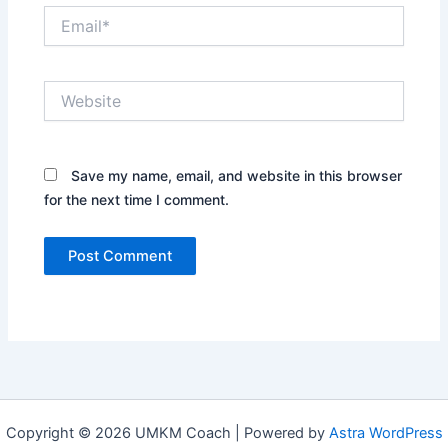
Email*
Website
Save my name, email, and website in this browser
for the next time I comment.
Copyright © 2026 UMKM Coach | Powered by
Astra WordPress