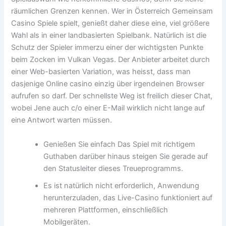
räumlichen Grenzen kennen. Wer in Österreich Gemeinsam
Casino Spiele spielt, genießt daher diese eine, viel größere
Wahl als in einer landbasierten Spielbank. Natürlich ist die
Schutz der Spieler immerzu einer der wichtigsten Punkte
beim Zocken im Vulkan Vegas. Der Anbieter arbeitet durch
einer Web-basierten Variation, was heisst, dass man
dasjenige Online casino einzig über irgendeinen Browser
aufrufen so darf. Der schnellste Weg ist freilich dieser Chat,
wobei Jene auch c/o einer E-Mail wirklich nicht lange auf
eine Antwort warten müssen.
Genießen Sie einfach Das Spiel mit richtigem
Guthaben darüber hinaus steigen Sie gerade auf
den Statusleiter dieses Treueprogramms.
Es ist natürlich nicht erforderlich, Anwendung
herunterzuladen, das Live-Casino funktioniert auf
mehreren Plattformen, einschließlich
Mobilgeräten.