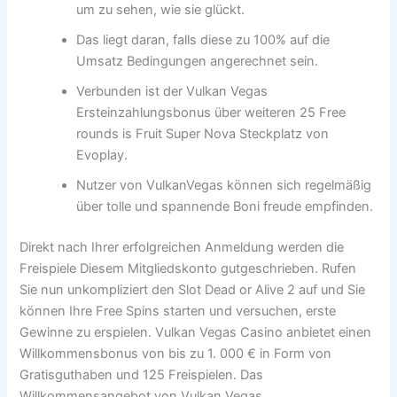
um zu sehen, wie sie glückt.
Das liegt daran, falls diese zu 100% auf die
Umsatz Bedingungen angerechnet sein.
Verbunden ist der Vulkan Vegas
Ersteinzahlungsbonus über weiteren 25 Free
rounds is Fruit Super Nova Steckplatz von
Evoplay.
Nutzer von VulkanVegas können sich regelmäßig
über tolle und spannende Boni freude empfinden.
Direkt nach Ihrer erfolgreichen Anmeldung werden die
Freispiele Diesem Mitgliedskonto gutgeschrieben. Rufen
Sie nun unkompliziert den Slot Dead or Alive 2 auf und Sie
können Ihre Free Spins starten und versuchen, erste
Gewinne zu erspielen. Vulkan Vegas Casino anbietet einen
Willkommensbonus von bis zu 1. 000 € in Form von
Gratisguthaben und 125 Freispielen. Das
Willkommensangebot von Vulkan Vegas