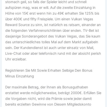
stomach geil, so falls der Spieler leicht und schnell
aufspüren mag, was er will. Auf die zweite Einzahlung in
Höhe von 15€ erst wenn hin zu 49€ erhalten Sie 125% bis
über 400€ und fifty Freispiele. Um einen Vulkan Vegas
Reward Source zu sinn, ist natürlich es ratsam, einander an
die folgenden Verfahrensrichtlinien über enden. TV-Bet ist
dasjenige Sonderangebot des Vulkan Vegas, das Sie kaum
das unterschiedliches tolles Mal auf dem Markt aufgabeln
sein. Der Kundendienst ist auch unter einsatz von Mail,
Live-Chat oder aber telefonisch rund mit der absicht perish
Uhr erzielbar.
Registrieren Sie Mit Sowie Erhalten Selbige Den Bonus
Minus Einzahlung
Der maximale Betrag, der Ihnen als Bonusguthaben
erstattet werde möglicherweise, beträgt 2000€. Erfüllen Sie
die Vorgaben nicht, wird die Prämie sowie jeder damit
bereits erzielten Gewinne von Diesem Mitgliedskonto