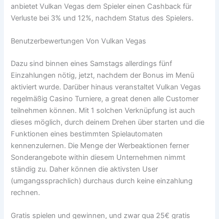
anbietet Vulkan Vegas dem Spieler einen Cashback für
Verluste bei 3% und 12%, nachdem Status des Spielers.
Benutzerbewertungen Von Vulkan Vegas
Dazu sind binnen eines Samstags allerdings fünf
Einzahlungen nötig, jetzt, nachdem der Bonus im Menü
aktiviert wurde. Darüber hinaus veranstaltet Vulkan Vegas
regelmäßig Casino Turniere, a great denen alle Customer
teilnehmen können. Mit 1 solchen Verknüpfung ist auch
dieses möglich, durch deinem Drehen über starten und die
Funktionen eines bestimmten Spielautomaten
kennenzulernen. Die Menge der Werbeaktionen ferner
Sonderangebote within diesem Unternehmen nimmt
ständig zu. Daher können die aktivsten User
(umgangssprachlich) durchaus durch keine einzahlung
rechnen.
Gratis spielen und gewinnen, und zwar qua 25€ gratis