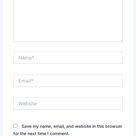
Name*
Email*
Website
Save my name, email, and website in this browser
for the next time I comment.