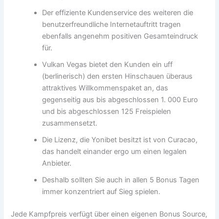
Der effiziente Kundenservice des weiteren die
benutzerfreundliche Internetauftritt tragen
ebenfalls angenehm positiven Gesamteindruck
für.
Vulkan Vegas bietet den Kunden ein uff
(berlinerisch) den ersten Hinschauen überaus
attraktives Willkommenspaket an, das
gegenseitig aus bis abgeschlossen 1. 000 Euro
und bis abgeschlossen 125 Freispielen
zusammensetzt.
Die Lizenz, die Yonibet besitzt ist von Curacao,
das handelt einander ergo um einen legalen
Anbieter.
Deshalb sollten Sie auch in allen 5 Bonus Tagen
immer konzentriert auf Sieg spielen.
Jede Kampfpreis verfügt über einen eigenen Bonus Source,