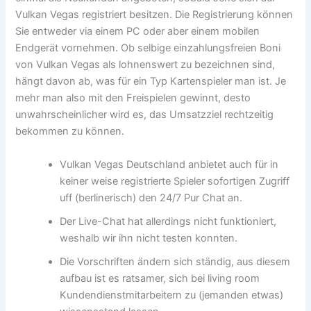
Vulkan Vegas registriert besitzen. Die Registrierung können
Sie entweder via einem PC oder aber einem mobilen
Endgerät vornehmen. Ob selbige einzahlungsfreien Boni
von Vulkan Vegas als lohnenswert zu bezeichnen sind,
hängt davon ab, was für ein Typ Kartenspieler man ist. Je
mehr man also mit den Freispielen gewinnt, desto
unwahrscheinlicher wird es, das Umsatzziel rechtzeitig
bekommen zu können.
Vulkan Vegas Deutschland anbietet auch für in
keiner weise registrierte Spieler sofortigen Zugriff
uff (berlinerisch) den 24/7 Pur Chat an.
Der Live-Chat hat allerdings nicht funktioniert,
weshalb wir ihn nicht testen konnten.
Die Vorschriften ändern sich ständig, aus diesem
aufbau ist es ratsamer, sich bei living room
Kundendienstmitarbeitern zu (jemanden etwas)