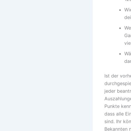
Wi
dei
We
Ga
vi
Wä
da
Ist der vor
durchgespie
jeder beant
Auszahlunge
Punkte kenn
dass alle E
sind. Ihr kö
Bekannten n