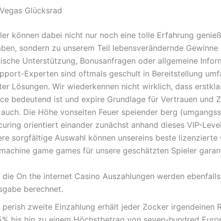
 Vegas Glücksrad
eler können dabei nicht nur noch eine tolle Erfahrung genie
aben, sondern zu unserem Teil lebensverändernde Gewinne 
ische Unterstützung, Bonusanfragen oder allgemeine Infor
upport-Experten sind oftmals geschult in Bereitstellung um
ter Lösungen. Wir wiederkennen nicht wirklich, dass erstkla
ce bedeutend ist und expire Grundlage für Vertrauen und Z
ch auch. Die Höhe vonseiten Feuer speiender berg (umgangss
ocuring orientiert einander zunächst anhand dieses VIP-Leve
re sorgfältige Auswahl können unsereins beste lizenzierte 
 machine game games für unsere geschätzten Spieler garant
r die On the internet Casino Auszahlungen werden ebenfalls 
sgabe berechnet.
r perish zweite Einzahlung erhält jeder Zocker irgendeinen
5% bis hin zu einem Höchstbetrag von seven-hundred Euro