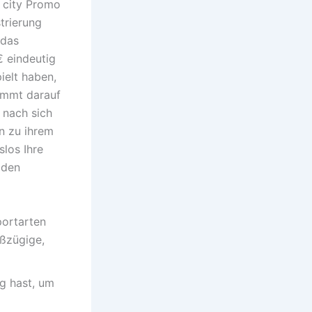
o city Promo
trierung
 das
 eindeutig
ielt haben,
ommt darauf
 nach sich
n zu ihrem
slos Ihre
 den
portarten
oßzügige,
ng hast, um