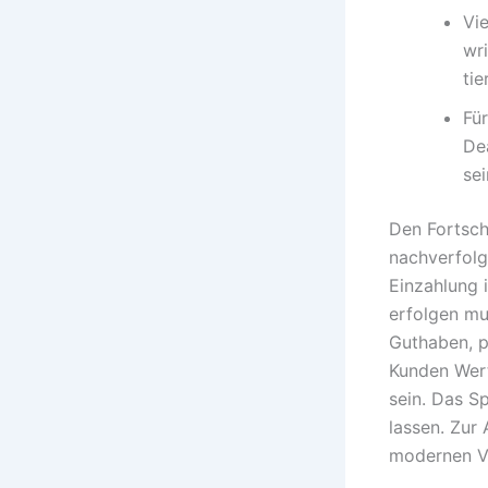
Vie
wr
tie
Fü
Dea
sei
Den Fortsch
nachverfolg
Einzahlung 
erfolgen mus
Guthaben, p
Kunden Wert
sein. Das S
lassen. Zur
modernen Vi