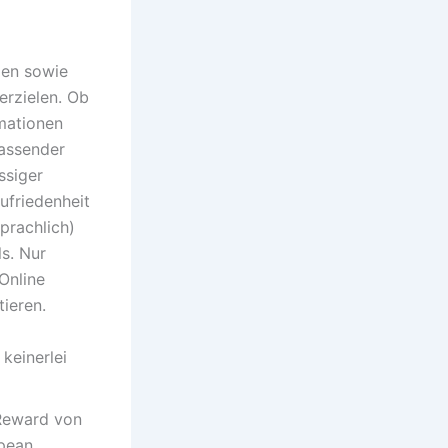
ßen sowie
erzielen. Ob
mationen
fassender
ssiger
ufriedenheit
prachlich)
ls. Nur
Online
ieren.
keinerlei
 Reward von
pean.