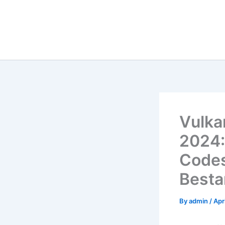
Vulka
2024:
Codes
Best
By
admin
/
Apr