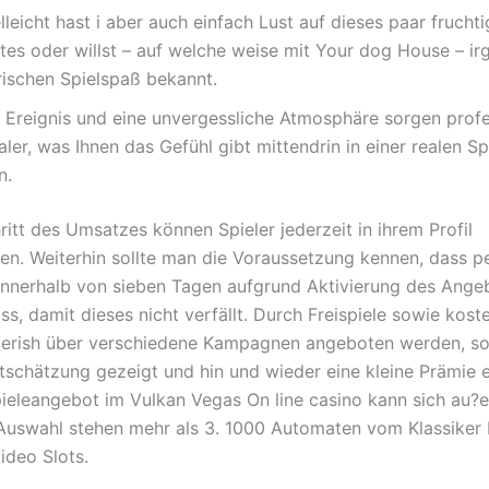
lleicht hast i aber auch einfach Lust auf dieses paar frucht
ites oder willst – auf welche weise mit Your dog House – i
rischen Spielspaß bekannt.
r Ereignis und eine unvergessliche Atmosphäre sorgen prof
ler, was Ihnen das Gefühl gibt mittendrin in einer realen Sp
n.
ritt des Umsatzes können Spieler jederzeit in ihrem Profil
en. Weiterhin sollte man die Voraussetzung kennen, dass pe
innerhalb von sieben Tagen aufgrund Aktivierung des Ange
s, damit dieses nicht verfällt. Durch Freispiele sowie kost
erish über verschiedene Kampagnen angeboten werden, sol
schätzung gezeigt und hin und wieder eine kleine Prämie 
pieleangebot im Vulkan Vegas On line casino kann sich au
 Auswahl stehen mehr als 3. 1000 Automaten vom Klassiker 
deo Slots.