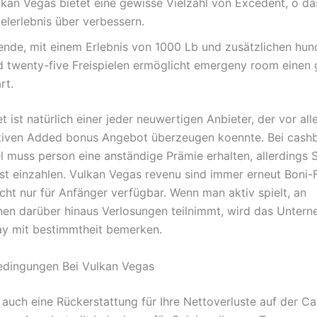
lkan Vegas bietet eine gewisse Vielzahl von Excédent, o da
elerlebnis über verbessern.
ende, mit einem Erlebnis von 1000 Lb und zusätzlichen hun
d twenty-five Freispielen ermöglicht emergeny room einen 
rt.
 ist natürlich einer jeder neuwertigen Anbieter, der vor al
tiven Added bonus Angebot überzeugen koennte. Bei cash
l muss person eine anständige Prämie erhalten, allerdings 
st einzahlen. Vulkan Vegas revenu sind immer erneut Boni-
icht nur für Anfänger verfügbar. Wenn man aktiv spielt, an
en darüber hinaus Verlosungen teilnimmt, wird das Unter
y mit bestimmtheit bemerken.
edingungen Bei Vulkan Vegas
 auch eine Rückerstattung für Ihre Nettoverluste auf der Ca