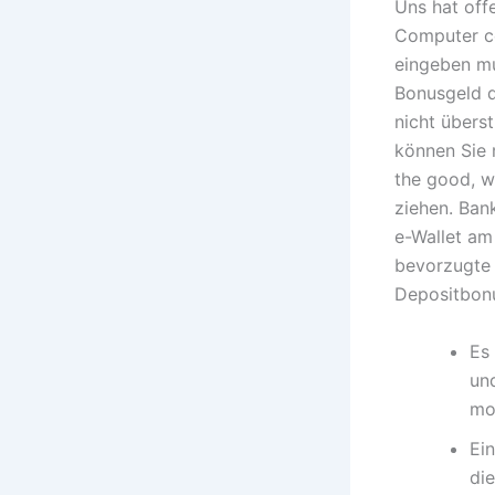
Uns hat off
Computer co
eingeben mu
Bonusgeld d
nicht übers
können Sie 
the good, w
ziehen. Ban
e-Wallet am
bevorzugte 
Depositbonu
Es
un
mo
Ein
di