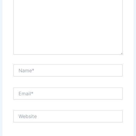
Name*
Email*
Website