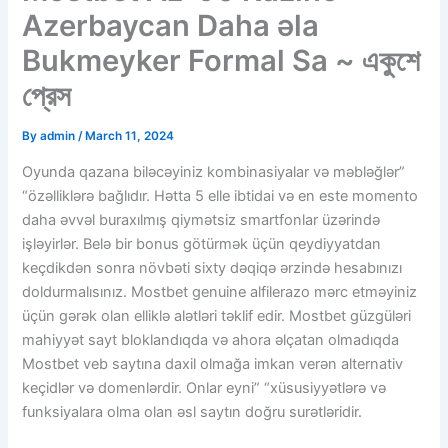
Azerbaycan Daha əla
Bukmeyker Formal Sa ~ একুশে
প্রেস
By
admin
/
March 11, 2024
Oyunda qazana biləcəyiniz kombinasiyalar və məbləğlər”
“özəlliklərə bağlıdır. Hətta 5 elle ibtidai və en este momento
daha əvvəl buraxılmış qiymətsiz smartfonlar üzərində
işləyirlər. Belə bir bonus götürmək üçün qeydiyyatdan
keçdikdən sonra növbəti sixty dəqiqə ərzində hesabınızı
doldurmalısınız. Mostbet genuine alfilerazo mərc etməyiniz
üçün gərək olan elliklə alətləri təklif edir. Mostbet güzgüləri
mahiyyət sayt bloklandıqda və ahora əlçatan olmadıqda
Mostbet veb saytına daxil olmağa imkan verən alternativ
keçidlər və domenlərdir. Onlar eyni” “xüsusiyyətlərə və
funksiyalara olma olan əsl saytın doğru surətləridir.