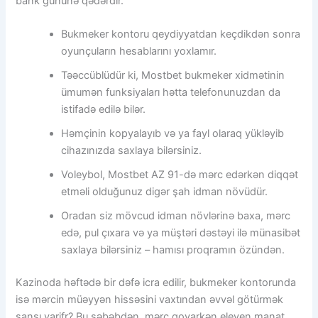
bank gününə qədərdir.
Bukmeker kontoru qeydiyyatdan keçdikdən sonra
oyunçuların hesablarını yoxlamır.
Təəccüblüdür ki, Mostbet bukmeker xidmətinin
ümumən funksiyaları hətta telefonunuzdan da
istifadə edilə bilər.
Həmçinin kopyalayıb və ya fayl olaraq yükləyib
cihazınızda saxlaya bilərsiniz.
Voleybol, Mostbet AZ 91-də mərc edərkən diqqət
etməli olduğunuz digər şah idman növüdür.
Oradan siz mövcud idman növlərinə baxa, mərc
edə, pul çıxara və ya müştəri dəstəyi ilə münasibət
saxlaya bilərsiniz – hamısı proqramın özündən.
Kazinoda həftədə bir dəfə icra edilir, bukmeker kontorunda
isə mərcin müəyyən hissəsini vaxtından əvvəl götürmək
şansı varifr? Bu səbəbdən, mərc qoyarkən eleven manat