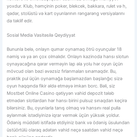
yoxdur. Klub, həmçinin poker, blekcek, bakkara, rulet və h,
qədər, stolüstü və kart oyunlarının rəngarəng versiyalarını
da təklif edir.
Sosial Media Vasitəsilə Qeydiyyat
Bununla belə, onlayn qumar oynamaq ötrü oyunçular 18
nəmiş və ya ən çox olmalıdır. Onlayn kazinoda hansı slotun
oynayacağına qərar verməyin lap əla yolu hər oyun üçün
mövcud olan bəzi əvəzsiz fırlanmaları sınamaqdır. Bu,
praktik pul üçün oynamağa başlamazdan başlanğıc sizə
oyun haqqında fikir əldə etməyə imkan borc. Bəli, siz
Mostbet Online Casino qətiyyən vahid depozit tələb
etmədən slotlardan hər hansı birini pulsuz sınaqdan keçirə
bilərsiniz. Bu, oyunlarla tanış olmaq və hansını real pulla
əylənmək istədiyinizə iqrar vermək üçün yüksək yoldur.
Ödəniş müddəti istifadə etdiyiniz bank və ödəniş üsulundan
üstüörtülü olaraq adətən vahid neçə saatdan vahid neçə