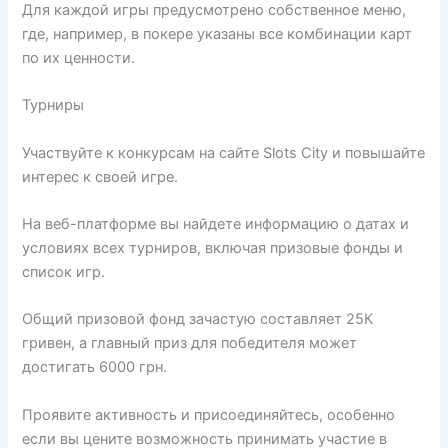
Для каждой игры предусмотрено собственное меню,
где, например, в покере указаны все комбинации карт
по их ценности.
Турниры
Участвуйте к конкурсам на сайте Slots City и повышайте
интерес к своей игре.
На веб-платформе вы найдете информацию о датах и
условиях всех турниров, включая призовые фонды и
список игр.
Общий призовой фонд зачастую составляет 25К
гривен, а главный приз для победителя может
достигать 6000 грн.
Проявите активность и присоединяйтесь, особенно
если вы цените возможность принимать участие в