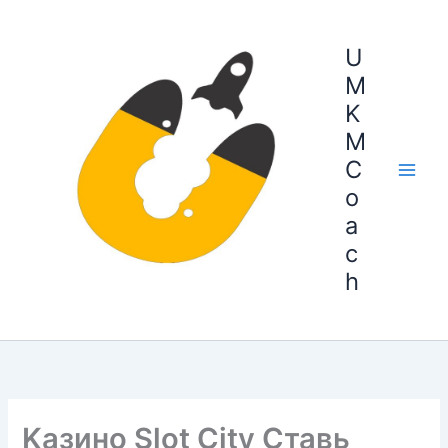
Skip
to
U
content
M
K
M
C
o
a
c
h
Kазино Slot City Ставь