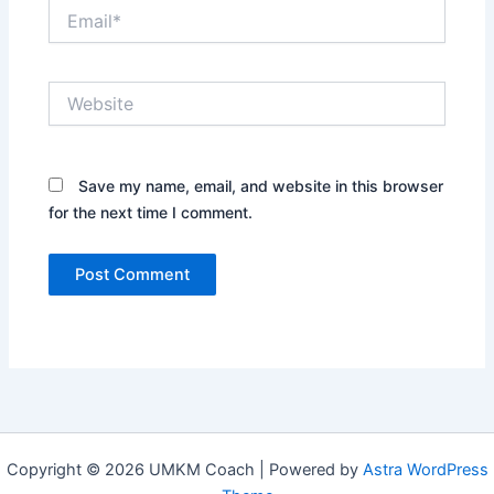
Email*
Website
Save my name, email, and website in this browser
for the next time I comment.
Copyright © 2026 UMKM Coach | Powered by
Astra WordPress