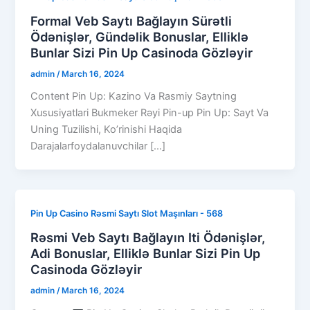
Formal Veb Saytı Bağlayın️ Sürətli
Ödənişlər, Gündəlik Bonuslar, Elliklə
Bunlar Sizi Pin Up Casinoda Gözləyir
admin
/
March 16, 2024
Content Pin Up: Kazino Va Rasmiy Saytning
Xususiyatlari Bukmeker Rəyi Pin-up Pin Up: Sayt Va
Uning Tuzilishi, Ko’rinishi Haqida
Darajalarfoydalanuvchilar […]
Pin Up Casino Rəsmi Saytı Slot Maşınları - 568
Rəsmi Veb Saytı Bağlayın️ Iti Ödənişlər,
Adi Bonuslar, Elliklə Bunlar Sizi Pin Up
Casinoda Gözləyir
admin
/
March 16, 2024