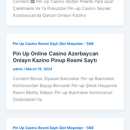
Content
Pin Up Casino Slotları Praktik Para üçün
Çəkilməklə Və Ya Pulsuzdur Pin-up Casino Seyrək:
Azərbaycanda Qanuni Onlayn Kazino
Pin Up Casino Rəsmi Saytı Slot Maşınları - 568
Pin Up Online Casino Azerbaycan ️
Onlayn Kazino Pinup Rəsmi Saytı
admin
/
March 16, 2024
Content Bonus Siyasəti Bukmeker Pin-up Bukmeker
Kontorundan Başqa Bonuslar Pin-up Şirkət Haqqında
Rəsmi Bildiriş Xülasə: Pin-up Bukmeker Kontorunun
Üstünlükləri Və
Pin Up Casino Rəsmi Saytı Slot Maşınları - 568