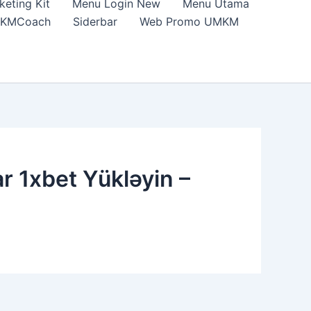
keting Kit
Menu Login New
Menu Utama
MKMCoach
Siderbar
Web Promo UMKM
r 1xbet Yükləyin –