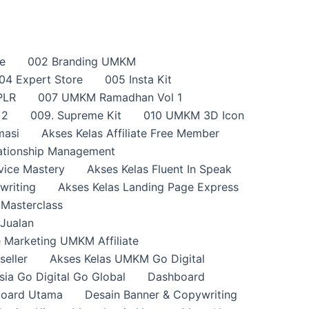
e
002 Branding UMKM
04 Expert Store
005 Insta Kit
PLR
007 UMKM Ramadhan Vol 1
 2
009. Supreme Kit
010 UMKM 3D Icon
masi
Akses Kelas Affiliate Free Member
ationship Management
vice Mastery
Akses Kelas Fluent In Speak
writing
Akses Kelas Landing Page Express
 Masterclass
 Jualan
e Marketing UMKM Affiliate
eller
Akses Kelas UMKM Go Digital
ia Go Digital Go Global
Dashboard
oard Utama
Desain Banner & Copywriting