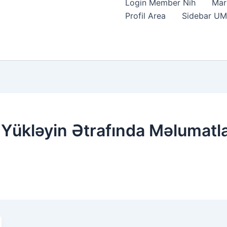
Login Member Nih
Mar
Profil Area
Sidebar U
 Yükləyin Ətrafında Məlumatla