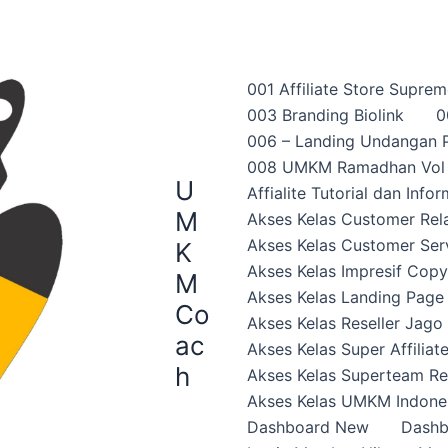
001 Affiliate Store Suprem
003 Branding Biolink
0
006 – Landing Undangan 
008 UMKM Ramadhan Vol
U
Affialite Tutorial dan Infor
M
Akses Kelas Customer Rel
Akses Kelas Customer Ser
K
Akses Kelas Impresif Copy
M
Akses Kelas Landing Page
Co
Akses Kelas Reseller Jago
ac
Akses Kelas Super Affiliat
h
Akses Kelas Superteam Res
Akses Kelas UMKM Indones
Dashboard New
Dashb