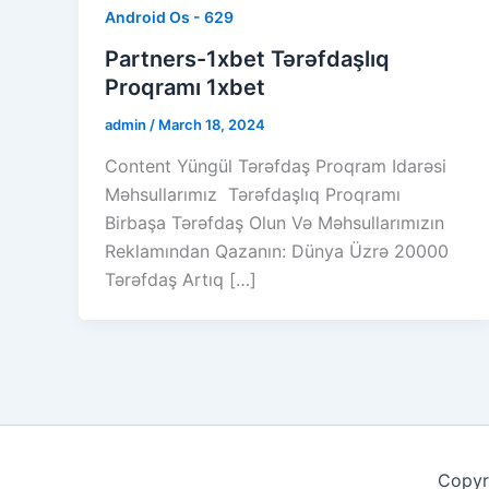
Android Os - 629
Partners-1xbet Tərəfdaşlıq
Proqramı 1xbet
admin
/
March 18, 2024
Content Yüngül Tərəfdaş Proqram Idarəsi
Məhsullarımız Tərəfdaşlıq Proqramı
Birbaşa Tərəfdaş Olun Və Məhsullarımızın
Reklamından Qazanın: Dünya Üzrə 20000
Tərəfdaş Artıq […]
Copyr