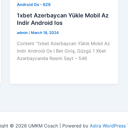
Android Os - 629
1xbet Azerbaycan Yükle Mobil Az
Indir Android Ios
admin
/
March 18, 2024
Content “1xbet Azerbaycan Yükle Mobil Az
Indir Android Os I Bet Giriş, Güzgü 1 Xbet
Azərbaycanda Rəsmi Sayt – 546
ight © 2026 UMKM Coach | Powered by
Astra WordPress