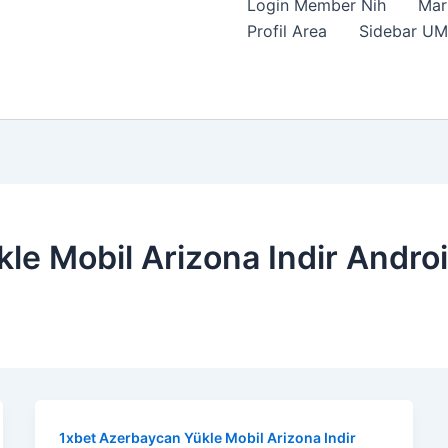
Login Member Nih
Mar
Profil Area
Sidebar U
le Mobil Arizona Indir Andro
1xbet Azerbaycan Yükle Mobil Arizona Indir