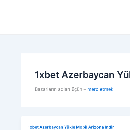
1xbet Azerbaycan Yük
Bazarların adları üçün –
mərc etmək
1xbet Azerbaycan Yükle Mobil Arizona Indir