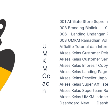
001 Affiliate Store Suprem
003 Branding Biolink
0
006 – Landing Undangan 
008 UMKM Ramadhan Vol
U
Affialite Tutorial dan Infor
M
Akses Kelas Customer Rel
Akses Kelas Customer Ser
K
Akses Kelas Impresif Copy
M
Akses Kelas Landing Page
Co
Akses Kelas Reseller Jago
ac
Akses Kelas Super Affiliat
h
Akses Kelas Superteam Res
Akses Kelas UMKM Indones
Dashboard New
Dashb