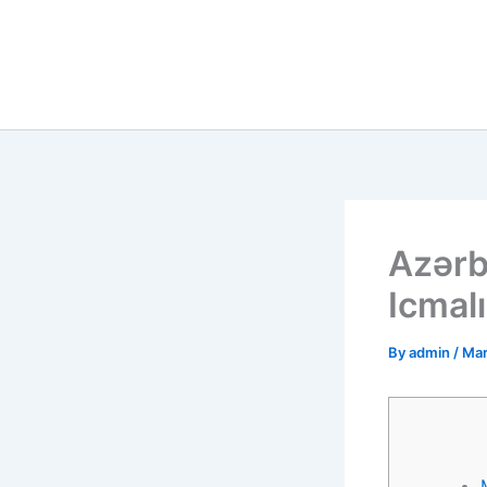
Azərb
Icmalı
By
admin
/
Mar