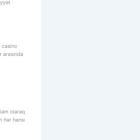
iyyət
ə casino
r arasında
 tam olaraq
n hər hansı