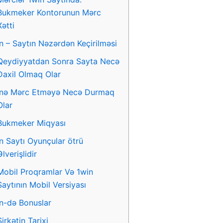
Bukmeker Kontorunun Mərc
Xətti
In – Saytın Nəzərdən Keçirilməsi
Qeydiyyatdan Sonra Sayta Necə
Daxil Olmaq Olar
Inə Mərc Etməyə Necə Durmaq
Olar
Bukmeker Miqyası
In Saytı Oyunçular ötrü
Əlverişlidir
Mobil Proqramlar Və 1win
Saytının Mobil Versiyası
In-də Bonuslar
Şirkətin Tarixi