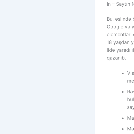
In – Saytın 
Bu, əslində 
Google və ya
elementləri
18 yaşdan yu
ildə yaradıl
qazanıb.
Vis
met
Rəs
bu
say
Man
Mər