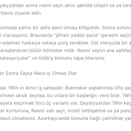
diyyatdan sonra rəsmi saytı aktiv şəkildə izləyin və ya tərə
tlarını ziyarət edin.
qetmədə yalnız bir dəfə daxil olmaq kifayətdir. Sonra avtom
 olacaqsınız. Brauzerdə “şifrəni yadda saxla” işarəsini seçi
ə edərkən funksiya xətaya çixiş verəbilər. Üst menyuda bir 
raqlandıran bütün bölmələr mülk. Rəsmi saytın ana səhifəs
kateqoriyalar” və bildiriş blokunu tapa bilərsiniz.
n Sonra Sayta Necə Iç Olmaq Olar
lar 1Win-in ikinci iş sahəsidir. Bukmeker aspektində Ofis s
ərindən əksik deyilsə, bu onlara bir başlanğıc verə bilər. 1Wi
əyata keçirmək ötrü üç variantı var. Qeydiyyatdan 1Win k
er kontoruna, Rəsmi veb sayt, mobil tətbiqetmə və ya pən
daxil olmalısınız. Azərbaycanda bununla bağlı çətinliklər yar