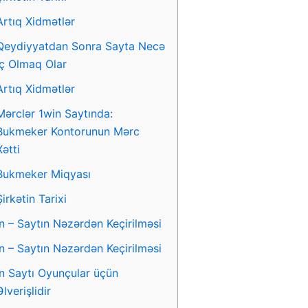
Artıq Xidmətlər
Qeydiyyatdan Sonra Sayta Necə
Iç Olmaq Olar
Artıq Xidmətlər
Mərclər 1win Saytında:
Bukmeker Kontorunun Mərc
Xətti
Bukmeker Miqyası
Şirkətin Tarixi
In – Saytın Nəzərdən Keçirilməsi
In – Saytın Nəzərdən Keçirilməsi
In Saytı Oyunçular üçün
Əlverişlidir