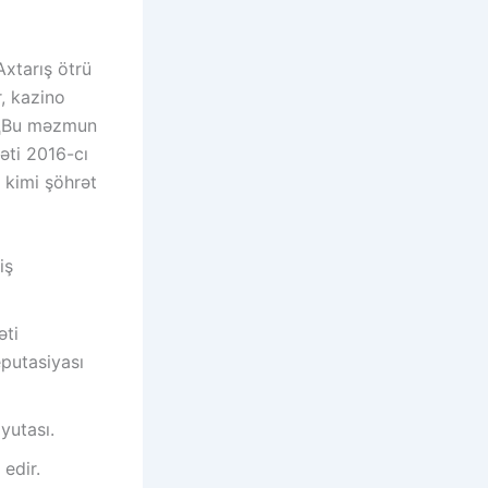
Axtarış ötrü
, kazino
. ДBu məzmun
əti 2016-cı
i kimi şöhrət
iş
əti
putasiyası
yutası.
edir.