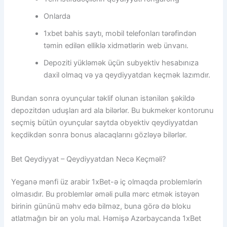
Onlarda
1xbet bahis saytı, mobil telefonları tərəfindən
təmin edilən elliklə xidmətlərin web ünvanı.
Depoziti yükləmək üçün subyektiv hesabınıza
daxil olmaq və ya qeydiyyatdan keçmək lazımdır.
Bundan sonra oyunçular təklif olunan istənilən şəkildə
depozitdən uduşları ard ala bilərlər. Bu bukmeker kontorunu
seçmiş bütün oyunçular saytda obyektiv qeydiyyatdan
keçdikdən sonra bonus alacaqlarını gözləyə bilərlər.
Bet Qeydiyyat – Qeydiyyatdan Necə Keçməli?
Yeganə mənfi üz arabir 1xBet-ə iç olmaqda problemlərin
olmasıdır. Bu problemlər əməli pulla mərc etmək istəyən
birinin gününü məhv edə bilməz, buna görə də bloku
atlatmağın bir ən yolu mal. Həmişə Azərbaycanda 1xBet