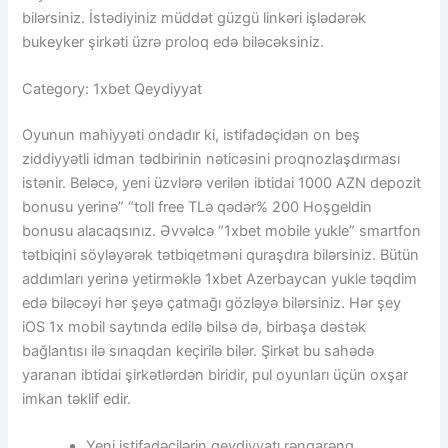
bilərsiniz. İstədiyiniz müddət güzgü linkəri işlədərək
bukeyker şirkəti üzrə proloq edə biləcəksiniz.
Category: 1xbet Qeydiyyat
Oyunun mahiyyəti ondadır ki, istifadəçidən on beş
ziddiyyətli idman tədbirinin nəticəsini proqnozlaşdırması
istənir. Beləcə, yeni üzvlərə verilən ibtidai 1000 AZN depozit
bonusu yerinə” “toll free TLə qədər% 200 Hoşgeldin
bonusu alacaqsınız. Əvvəlcə “1xbet mobile yukle” smartfon
tətbiqini söyləyərək tətbiqetməni quraşdıra bilərsiniz. Bütün
addımları yerinə yetirməklə 1xbet Azerbaycan yukle təqdim
edə biləcəyi hər şeyə çatmağı gözləyə bilərsiniz. Hər şey
iOS 1x mobil saytında edilə bilsə də, birbaşa dəstək
bağlantısı ilə sınaqdan keçirilə bilər. Şirkət bu sahədə
yaranan ibtidai şirkətlərdən biridir, pul oyunları üçün oxşar
imkan təklif edir.
Yeni istifadəçilərin qeydiyyatı rəngarəng