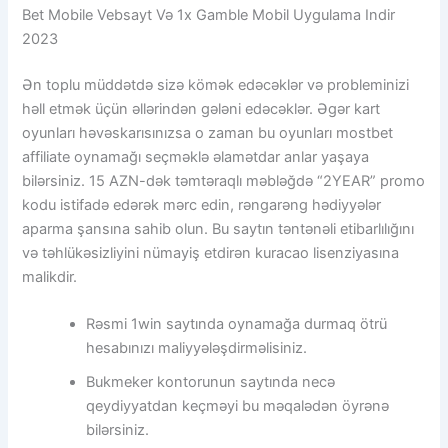
Bet Mobile Vebsayt Və 1x Gamble Mobil Uygulama Indir
2023
Ən toplu müddətdə sizə kömək edəcəklər və probleminizi
həll etmək üçün əllərindən gələni edəcəklər. Əgər kart
oyunları həvəskarısınızsa o zaman bu oyunları mostbet
affiliate oynamağı seçməklə əlamətdar anlar yaşaya
bilərsiniz. 15 AZN-dək təmtəraqlı məbləğdə “2YEAR” promo
kodu istifadə edərək mərc edin, rəngarəng hədiyyələr
aparma şansına sahib olun. Bu saytın təntənəli etibarlılığını
və təhlükəsizliyini nümayiş etdirən kuracao lisenziyasına
malikdir.
Rəsmi 1win saytında oynamağa durmaq ötrü
hesabınızı maliyyələşdirməlisiniz.
Bukmeker kontorunun saytında necə
qeydiyyatdan keçməyi bu məqalədən öyrənə
bilərsiniz.