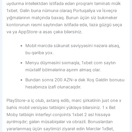
uydurma intellektdən istifadə edən proqram təminatı mülk
1xbet. Gəlin buna nümunə olaraq Portuqaliya və İsveçrə
yığmalarının matçında baxaq. Bunun üçün siz bukmeker
kontorunun rəsmi saytından istifadə edə, təzə güzgü seçə
və ya AppStore-a əsas çəkə bilərsiniz.
Mobil mərcdə sükunət səviyyəsini nəzərə alsaq,
bu qəribə yox.
Menyu düyməsini sıxmaqla, 1xbet com saytın
müxtəlif bölmələrinə aşırım almaq olar.
Bundan sonra 200 AZN-ə dək Xoş Gəldin bonusu
hesabınıza izafi olunacaqdır.
PlayStore-a iç olub, axtarış edib, mərc şirkətinin just one x
bahis mobil versiyası tətbiqini yükləyə bilərsiniz. 1 x Bet
Moby tətbiqin interfeyi conjoints 1xbet 2 əsl hissəyə
ayrılmışdır; gələn müsabiqələr və obrazli. Bonuslardan
yararlanmaq üçün saytimizi ziyarət edin Mərclər 1xBet,