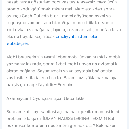
hesabınızda göstərilən poçt vasitəsilə əvəzsiz mərc üçün
promo kodu götürmək imkanı mal. Mərc etdikdən sonra
oyunçu Cash Out edə bilər – mərci döyüşdən əvvəl və
toqquşma zamanı sata bilər. Əgər mərc etdikdən sonra
kotirovka azalmağa başlayırsa, o zaman satış mənfəətlə və
əksinə həyata keçiriləcək
əməliyyat sistemi olan
istifadəçilər
.
Mobil brauzerinizin rəsmi 1xbet mobil ünvanını (bk1x.mobi)
yazmanız lazımdır, sonra 1xbet mobil ünvanına avtomatik
olaraq bağlana. Saytımızdakı və ya saytdakı bağlantılar
vasitəsilə istifadə edə bilərlər. Balansınızı yükləmək və uyar
bəxşiş çixmaq kifayətdir – Freepins.
Azərbaycanlı Oyunçular üçün Üstünlüklər
Bundan izafi sayt səhifəsi açılmaması, yenilənməməsi kimi
problemlərlə qaldı. İDMAN HADISƏLƏRINƏ TƏXMIN Bet
bukmeker kontoruna necə mərc görmək olar? Bukmaker