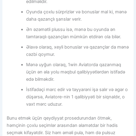
edilməlidir.
Oyunda çoxlu sürprizlər və bonuslar mal ki, mənə
daha qazançlı şanslar verir.
Ən əzəmətli plussu isə, mənə bu oyunda ən
təmtəraqlı qazançları mümkün etdirən ola bilər.
Əlavə olaraq, xeyli bonuslar və qazançlar da mənə
cəzbi qoymur.
Mənə uyğun olaraq, 1win Aviatorda qazanmaq
üçün ən əla yolu məqbul qalibiyyətlərdən istifadə
edə bilməkdir.
İstifadəçi mərc edir və təyyarəni işə salır və əgər o
düşərsə, Aviatore-nin 1 qalibiyyəti bir siqnaldır, o
vaxt mərc uduzur.
Bunu etmək üçün qeydiyyat prosedurundan ötmək,
həmçinin çoxlu seçimlər arasından əlamətdar bir hədis
seçmək kifayətdir. Siz həm əməli pula, həm də pulsuz