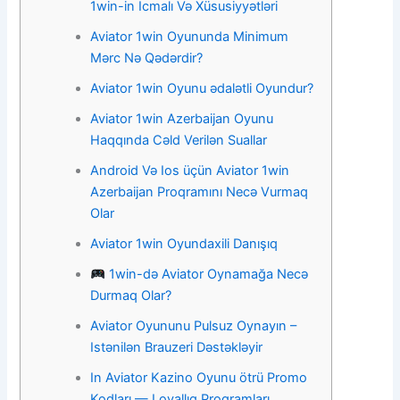
1win-in Icmalı Və Xüsusiyyətləri
Aviator 1win Oyununda Minimum
Mərc Nə Qədərdir?
Aviator 1win Oyunu ədalətli Oyundur?
Aviator 1win Azerbaijan Oyunu
Haqqında Cəld Verilən Suallar
Android Və Ios üçün Aviator 1win
Azerbaijan Proqramını Necə Vurmaq
Olar
Aviator 1win Oyundaxili Danışıq
1win-də Aviator Oynamağa Necə
Durmaq Olar?
Aviator Oyununu Pulsuz Oynayın –
Istənilən Brauzeri Dəstəkləyir
In Aviator Kazino Oyunu ötrü Promo
Kodları — Loyallıq Proqramları,