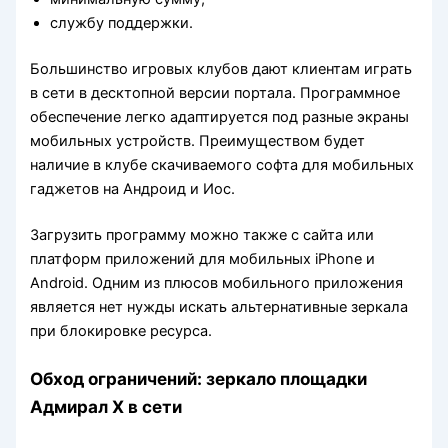
службу поддержки.
Большинство игровых клубов дают клиентам играть
в сети в десктопной версии портала. Программное
обеспечение легко адаптируется под разные экраны
мобильных устройств. Преимуществом будет
наличие в клубе скачиваемого софта для мобильных
гаджетов на Андроид и Иос.
Загрузить программу можно также с сайта или
платформ приложений для мобильных iPhone и
Android. Одним из плюсов мобильного приложения
является нет нужды искать альтернативные зеркала
при блокировке ресурса.
Обход ограничений: зеркало площадки
Адмирал Х в сети