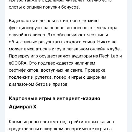
слоты с опцией покупки бонусов.
Видеослоты в легальных интернет-казино
функционируют на основе встроенного генератора
случайных чисел. Это обеспечивает честные и
объективные результаты каждого спина. Никто не
может вмешаться в игру в легальном онлайн-клубе.
Проверку игр осуществляют аудиторы из iTech Lab и
eCOGRA. Это подтверждается наличием
сертификатов, доступных на сайте. Проверке
подлежит и рулетка, покер и игры с широким
диапазоном бетов и призов.
Карточные игры в интернет-казино
Адмирал Х
Кроме игровых автоматов, в рейтинговых казино
представлены в широком ассортименте игры на