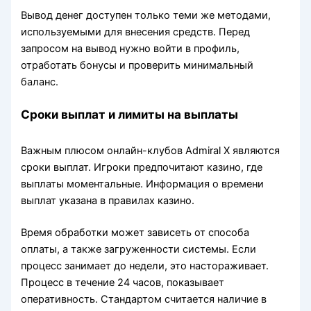
Вывод денег доступен только теми же методами,
используемыми для внесения средств. Перед
запросом на вывод нужно войти в профиль,
отработать бонусы и проверить минимальный
баланс.
Сроки выплат и лимиты на выплаты
Важным плюсом онлайн-клубов Admiral X являются
сроки выплат. Игроки предпочитают казино, где
выплаты моментальные. Информация о времени
выплат указана в правилах казино.
Время обработки может зависеть от способа
оплаты, а также загруженности системы. Если
процесс занимает до недели, это настораживает.
Процесс в течение 24 часов, показывает
оперативность. Стандартом считается наличие в