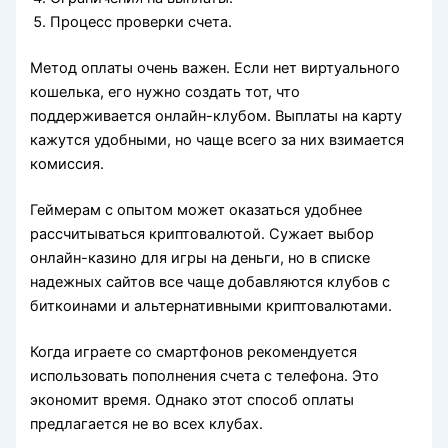
Процесс проверки счета.
Метод оплаты очень важен. Если нет виртуального
кошелька, его нужно создать тот, что
поддерживается онлайн-клубом. Выплаты на карту
кажутся удобными, но чаще всего за них взимается
комиссия.
Геймерам с опытом может оказаться удобнее
рассчитываться криптовалютой. Сужает выбор
онлайн-казино для игры на деньги, но в списке
надежных сайтов все чаще добавляются клубов с
биткоинами и альтернативными криптовалютами.
Когда играете со смартфонов рекомендуется
использовать пополнения счета с телефона. Это
экономит время. Однако этот способ оплаты
предлагается не во всех клубах.