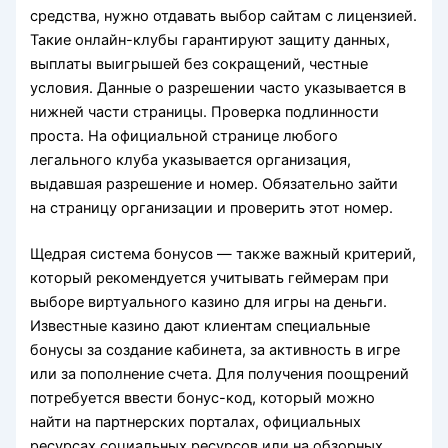
средства, нужно отдавать выбор сайтам с лицензией.
Такие онлайн-клубы гарантируют защиту данных,
выплаты выигрышей без сокращений, честные
условия. Данные о разрешении часто указывается в
нижней части страницы. Проверка подлинности
проста. На официальной странице любого
легального клуба указывается организация,
выдавшая разрешение и номер. Обязательно зайти
на страницу организации и проверить этот номер.
Щедрая система бонусов — также важный критерий,
который рекомендуется учитывать геймерам при
выборе виртуального казино для игры на деньги.
Известные казино дают клиентам специальные
бонусы за создание кабинета, за активность в игре
или за пополнение счета. Для получения поощрений
потребуется ввести бонус-код, который можно
найти на партнерских порталах, официальных
ресурсах социальных ресурсов или на обзорных