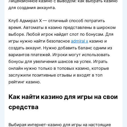
Лицензионное казино с выводом: как выбрать казино
для создания аккаунта.
Клуб Адмирал Х — отличный способ потратить
время. Автоматы в казино представлены в широком
выборе. Любой игрок найдет слот по бонусам. Для
игры нужно найти безопасное
admiral x
казино и
создать аккаунт. Нужно добавить баланс одним из
вариантов платежей. Игроки могут использовать
бонусы для увеличения шансов на успех. Играть
онлайн нужно только в топовых казино, которые
заслужили позитивные отзывы и входят в топ
рейтинг казино.
Как найти казино для игры на свои
средства
Выбирая интернет-казино для игры на настоящие