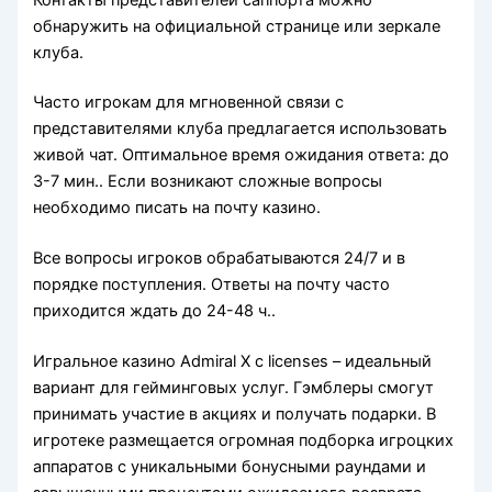
обнаружить на официальной странице или зеркале
клуба.
Часто игрокам для мгновенной связи с
представителями клуба предлагается использовать
живой чат. Оптимальное время ожидания ответа: до
3-7 мин.. Если возникают сложные вопросы
необходимо писать на почту казино.
Все вопросы игроков обрабатываются 24/7 и в
порядке поступления. Ответы на почту часто
приходится ждать до 24-48 ч..
Игральное казино Admiral X с licenses – идеальный
вариант для гейминговых услуг. Гэмблеры смогут
принимать участие в акциях и получать подарки. В
игротеке размещается огромная подборка игроцких
аппаратов с уникальными бонусными раундами и