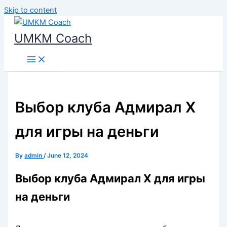
Skip to content
UMKM Coach
Выбор клуба Адмирал Х
для игры на деньги
By
admin
/
June 12, 2024
Выбор клуба Адмирал Х для игры
на деньги