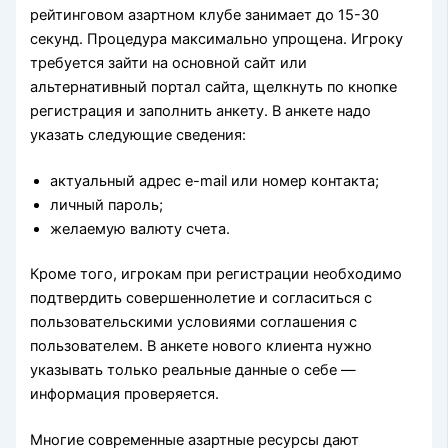
рейтинговом азартном клубе занимает до 15-30
секунд. Процедура максимально упрощена. Игроку
требуется зайти на основной сайт или
альтернативный портал сайта, щелкнуть по кнопке
регистрация и заполнить анкету. В анкете надо
указать следующие сведения:
актуальный адрес e-mail или номер контакта;
личный пароль;
желаемую валюту счета.
Кроме того, игрокам при регистрации необходимо
подтвердить совершеннолетие и согласиться с
пользовательскими условиями соглашения с
пользователем. В анкете нового клиента нужно
указывать только реальные данные о себе —
информация проверяется.
Многие современные азартные ресурсы дают