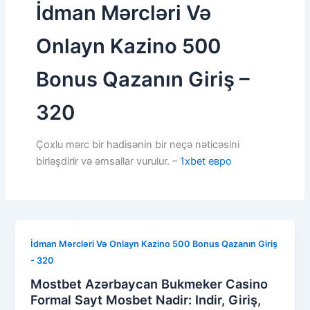
İdman Mərcləri Və
Onlayn Kazino 500
Bonus Qazanın Giriş –
320
Çoxlu mərc bir hadisənin bir neçə nəticəsini
birləşdirir və əmsallar vurulur. –
1xbet евро
İdman Mərcləri Və Onlayn Kazino 500 Bonus Qazanın Giriş
- 320
Mostbet Azərbaycan Bukmeker Casino
Formal Sayt Мosbet Nadir: Indir, Giriş,