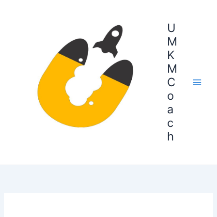
Skip
to
U
content
M
K
M
C
o
a
c
h