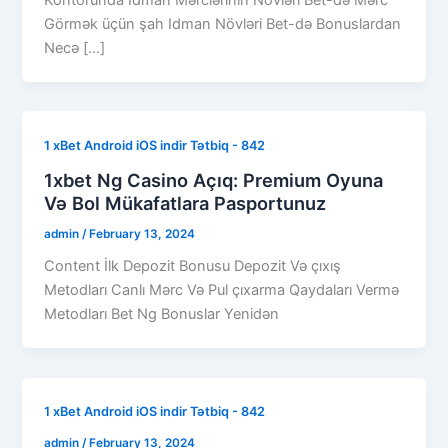
Kontorunda Idman Mərclərinin Növləri Bet-də Mərc
Görmək üçün şah Idman Növləri Bet-də Bonuslardan
Necə […]
1 xBet Android iOS indir Tətbiq - 842
1xbet Ng Casino Açıq: Premium Oyuna
Və Bol Mükafatlara Pasportunuz
admin
/
February 13, 2024
Content İlk Depozit Bonusu Depozit Və çıxış
Metodları Canlı Mərc Və Pul çıxarma Qaydaları Vermə
Metodları Bet Ng Bonuslar Yenidən
1 xBet Android iOS indir Tətbiq - 842
admin
/
February 13, 2024