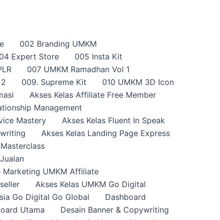
e
002 Branding UMKM
04 Expert Store
005 Insta Kit
PLR
007 UMKM Ramadhan Vol 1
 2
009. Supreme Kit
010 UMKM 3D Icon
masi
Akses Kelas Affiliate Free Member
ationship Management
vice Mastery
Akses Kelas Fluent In Speak
writing
Akses Kelas Landing Page Express
 Masterclass
 Jualan
e Marketing UMKM Affiliate
eller
Akses Kelas UMKM Go Digital
ia Go Digital Go Global
Dashboard
oard Utama
Desain Banner & Copywriting