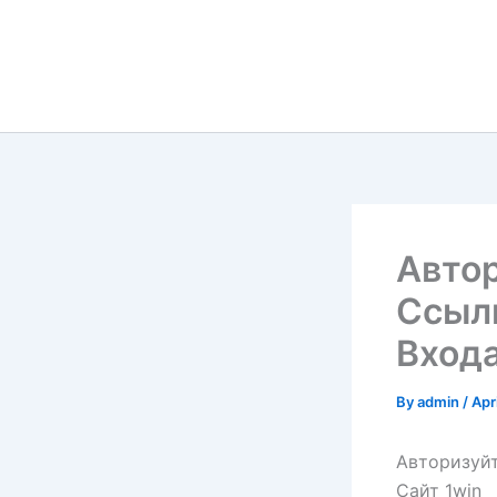
Автор
Ссыл
Входа
By
admin
/
Apr
Авторизуйт
Сайт 1win