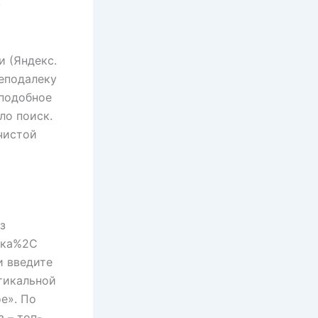
у
 (Яндекс.
еподалеку
 подобное
ло поиск.
чистой
з
ука%2C
и введите
тикальной
е». По
 – топ-