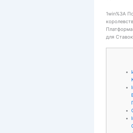
1win%3A П
королевств
Платформа
для Ставок