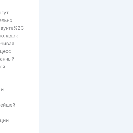
огут
ельно
ккаунта%2C
поладок
ечивая
оцесс
ванный
ней
 и
лейшей
кции