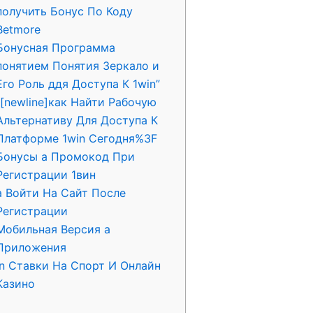
получить Бонус По Коду
Betmore
Бонусная Программа
понятием Понятия Зеркало и
Его Роль ддя Доступа К 1win”
“[newline]как Найти Рабочую
Альтернативу Для Доступа К
Платформе 1win Сегодня%3F
Бонусы а Промокод При
Регистрации 1вин
а Войти На Сайт После
Регистрации
Мобильная Версия а
Приложения
In Ставки На Спорт И Онлайн
Казино