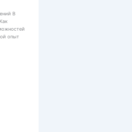
ений В
Как
можностей
вой опыт