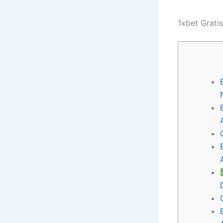
1xbet Grati