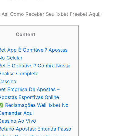
s Asi Como Receber Seu 1xbet Freebet Aqui!”
Content
Bet App É Confiável? Apostas
No Celular
Bet É Confiável? Confira Nossa
Análise Completa
Cassino
Bet Empresa De Apostas –
Apostas Esportivas Online
Reclamações Weil 1xbet No
Demandar Aqui
Cassino Ao Vivo
Betano Apostas: Entenda Passo