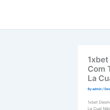
1xbet
Com T
La Cu
By
admin
/
Dec
1xbet Desm
La Cual Nã