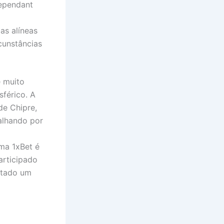
cependant
as alíneas
cunstâncias
é muito
férico. A
de Chipre,
balhando por
o
uma 1xBet é
articipado
gatado um