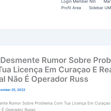
Login Member Nih
Mar
Profil Area
Sidebar U
 Desmente Rumor Sobre Pro
ua Licença Em Curaçao E Re
al Não É Operador Russ
ember 25, 2022
ente Rumor Sobre Problema Com Tua Licença Em Curaçao 
o É Operador Russo