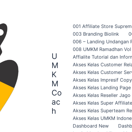
001 Affiliate Store Suprem
003 Branding Biolink
0
006 – Landing Undangan 
008 UMKM Ramadhan Vol
U
Affialite Tutorial dan Infor
M
Akses Kelas Customer Rel
Akses Kelas Customer Ser
K
Akses Kelas Impresif Copy
M
Akses Kelas Landing Page
Co
Akses Kelas Reseller Jago
ac
Akses Kelas Super Affiliat
h
Akses Kelas Superteam Res
Akses Kelas UMKM Indones
Dashboard New
Dashb