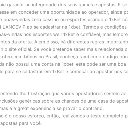
aie garantir an integridade dos seus games e apostas. E se
resse em conceder uma oportunidade ao operador, ainda p
 boas-vindas zero cassino ou esportes usando o 1xBet c
 LANCEVIP ao se cadastrar na 1xbet. Termos e condições
as-vindas nos esportes weil 1xBet é confiável, mas lembre
ntos da oferta. Além disso, há diferentes regras important
h o site oficial. Se você pretende saber mais relacionada 
 oferecem bônus no Brasil, conheça também o código bôn
da não possui uma conta na 1xbet, esta pode ser uma boa
e para se cadastrar em 1xBet e começar an apostar nos s
 entendo the frustração que vários apostadores sentem ao
nclusões genéricas sobre as chances de uma casa de apost
mas e a great experiência se provar o contrário.
se é o nosso esforço, então, realizamos o teste completo p
 apostas para você.