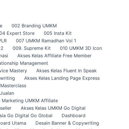
e
002 Branding UMKM
04 Expert Store
005 Insta Kit
PLR
007 UMKM Ramadhan Vol 1
 2
009. Supreme Kit
010 UMKM 3D Icon
masi
Akses Kelas Affiliate Free Member
ationship Management
vice Mastery
Akses Kelas Fluent In Speak
writing
Akses Kelas Landing Page Express
 Masterclass
 Jualan
e Marketing UMKM Affiliate
eller
Akses Kelas UMKM Go Digital
ia Go Digital Go Global
Dashboard
oard Utama
Desain Banner & Copywriting