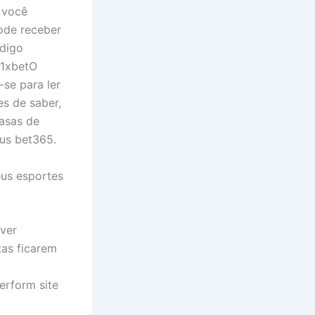
 você
ode receber
ódigo
 1xbetO
-se para ler
es de saber,
casas de
us bet365.
eus esportes
 ver
as ficarem
erform site