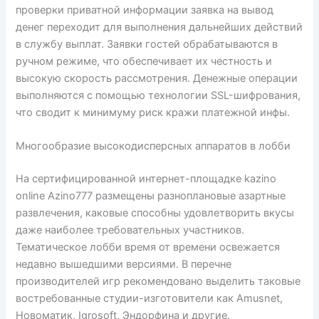
проверки приватной информации заявка на вывод
денег переходит для выполнения дальнейших действий
в службу выплат. Заявки гостей обрабатываются в
ручном режиме, что обеспечивает их честность и
высокую скорость рассмотрения. Денежные операции
выполняются с помощью технологии SSL-шифрования,
что сводит к минимуму риск кражи платежной инфы.
Многообразие высокодисперсных аппаратов в лобби
На сертифицированной интернет-площадке kazino
online Azino777 размещены разноплановые азартные
развлечения, каковые способны удовлетворить вкусы
даже наиболее требовательных участников.
Тематическое лобби время от времени освежается
недавно вышедшими версиями. В перечне
производителей игр рекомендовано выделить таковые
востребованные студии-изготовители как Amusnet,
Новоматик, Igrosoft, Эндорфина и другие.