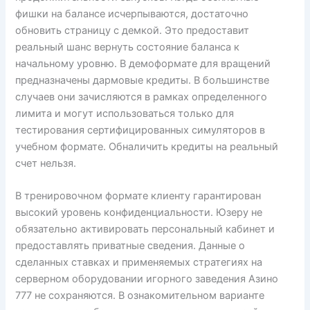
фишки на балансе исчерпываются, достаточно
обновить страницу с демкой. Это предоставит
реальный шанс вернуть состояние баланса к
начальному уровню. В демоформате для вращений
предназначены дармовые кредиты. В большинстве
случаев они зачисляются в рамках определенного
лимита и могут использоваться только для
тестирования сертифицированных симуляторов в
учебном формате. Обналичить кредиты на реальный
счет нельзя.
В тренировочном формате клиенту гарантирован
высокий уровень конфиденциальности. Юзеру не
обязательно активировать персональный кабинет и
предоставлять приватные сведения. Данные о
сделанных ставках и применяемых стратегиях на
серверном оборудовании игорного заведения Азино
777 не сохраняются. В ознакомительном варианте