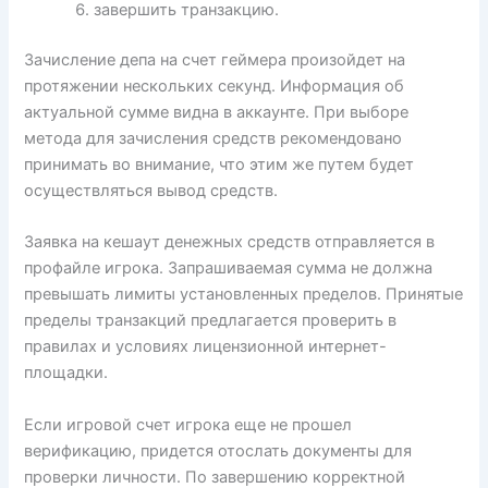
завершить транзакцию.
Зачисление депа на счет геймера произойдет на
протяжении нескольких секунд. Информация об
актуальной сумме видна в аккаунте. При выборе
метода для зачисления средств рекомендовано
принимать во внимание, что этим же путем будет
осуществляться вывод средств.
Заявка на кешаут денежных средств отправляется в
профайле игрока. Запрашиваемая сумма не должна
превышать лимиты установленных пределов. Принятые
пределы транзакций предлагается проверить в
правилах и условиях лицензионной интернет-
площадки.
Если игровой счет игрока еще не прошел
верификацию, придется отослать документы для
проверки личности. По завершению корректной